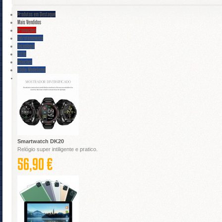
Produtos em Destaque
Mais Vendidos
Promoções
Entretenimento
Tecnologia
Estilo
Peluches
Rádio Modelismo
Smartwatch DK20
Relógio super intiligente e pratico.
56,90 €