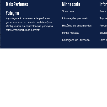
Mais Perfumes
Minha conta
Info
Sua conta
Promo
Yodeyma
A
yodeyma
é uma marca de perfumes
Informações pessoais
Top v
genericos com excelente qualidade/preço.
Histórico de encomendas
Produ
Verifique aqui as
equivalencias yodeyma
.
https://maisperfumes.com/pt/
Minha morada
Envio
Condições de utilização
Livro