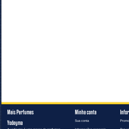
Mais Perfumes
Minha conta
Info
Sua conta
Promo
Yodeyma