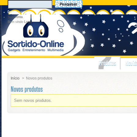
Carrinho
(vazio)
Sua conta
Bem vindo
Login
Produtos
Novid
Início
>
Novos produtos
Novos produtos
Sem novos produtos.